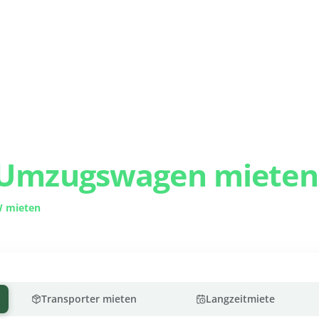
Pa
LKW, Transporter & Umzugswagen
LKW, Transporter &
Umzugswagen mieten
 mieten
für gewerbliche Transporte, einen günstigen Transporter
Alltag oder einen geräumigen Umzugswagen in Ihrer Nähe.
Transporter mieten
Langzeitmiete