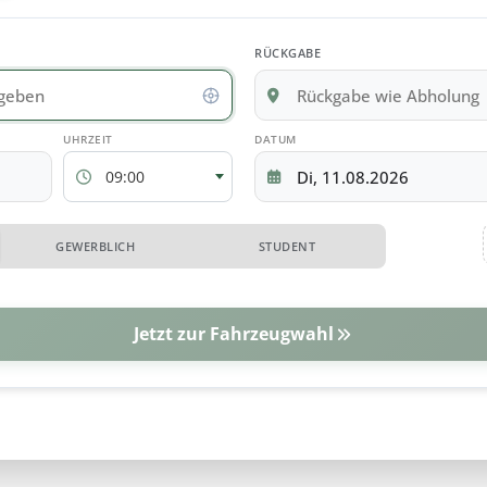
gabedaten
RÜCKGABE
ABHOLZEIT
RÜCKGABEDATUM
09:00
 erweiterte Optionen
GEWERBLICH
STUDENT
tionen
Jetzt zur Fahrzeugwahl