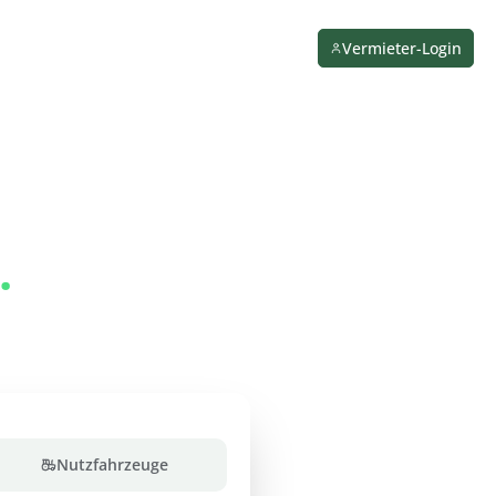
rtner werden
Reservierung verwalten
Vermieter-Login
.
 für den
Nutzfahrzeuge