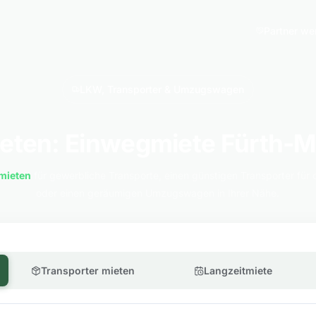
Partner we
LKW, Transporter & Umzugswagen
eten: Einwegmiete Fürth-
mieten
für gewerbliche Transporte, einen günstigen Transporter für 
oder einen geräumigen Umzugswagen in Ihrer Nähe.
Transporter mieten
Langzeitmiete