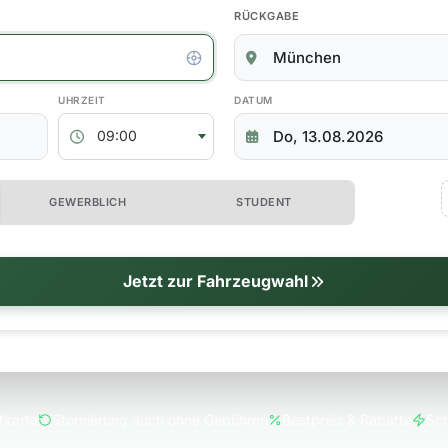
RÜCKGABE
kgabedaten
ABHOLZEIT
RÜCKGABEDATUM
09:00
 erweiterte Optionen
GEWERBLICH
STUDENT
tionen
Jetzt zur Fahrzeugwahl
tkarte
Stornierung auch ohne Gebühren
Bestpreis & Rabatte
Sch