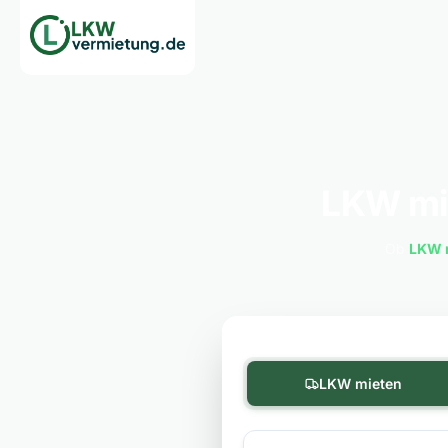
LKW mi
Ob
LKW 
LKW mieten