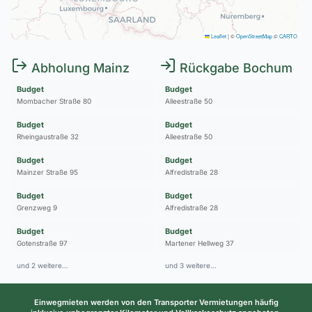
Leaflet
|
©
OpenStreetMap
©
CARTO
Abholung Mainz
Rückgabe Bochum
Budget
Budget
Mombacher Straße 80
Alleestraße 50
Budget
Budget
Rheingaustraße 32
Alleestraße 50
Budget
Budget
Mainzer Straße 95
Alfredistraße 28
Budget
Budget
Grenzweg 9
Alfredistraße 28
Budget
Budget
Gotenstraße 97
Martener Hellweg 37
und 2 weitere…
und 3 weitere…
Einwegmieten werden von den Transporter Vermietungen häufig