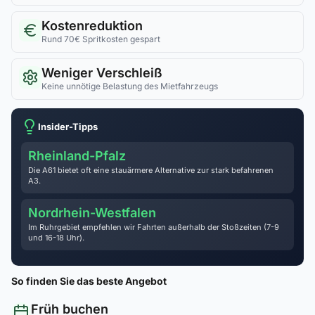
Kostenreduktion
Rund 70€ Spritkosten gespart
Weniger Verschleiß
Keine unnötige Belastung des Mietfahrzeugs
Insider-Tipps
Rheinland-Pfalz
Die A61 bietet oft eine stauärmere Alternative zur stark befahrenen
A3.
Nordrhein-Westfalen
Im Ruhrgebiet empfehlen wir Fahrten außerhalb der Stoßzeiten (7-9
und 16-18 Uhr).
So finden Sie das beste Angebot
Früh buchen