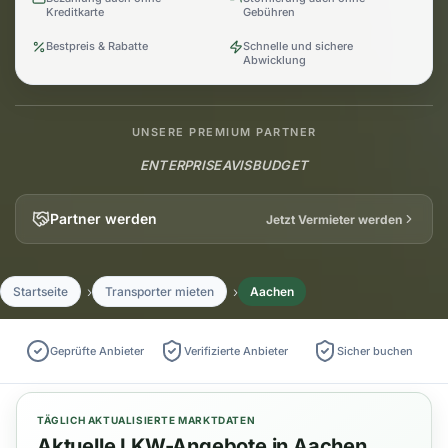
Kreditkarte
Gebühren
Bestpreis & Rabatte
Schnelle und sichere
Abwicklung
UNSERE PREMIUM PARTNER
ENTERPRISE
AVIS
BUDGET
Partner werden
Jetzt Vermieter werden
Startseite
Transporter mieten
Aachen
Geprüfte Anbieter
Verifizierte Anbieter
Sicher buchen
TÄGLICH AKTUALISIERTE MARKTDATEN
Aktuelle LKW-Angebote in Aachen