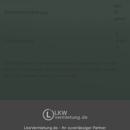
Min.
Altersbeschränkung
19
Jahre
B
Fahrerlaubnis
oder
3
Die dargestellten Fahrzeuge sind beispielhaft dargestellt. Die aktuelle
Marke und das aktuelle Modell können variieren, auch ggfs. Angaben
hinsichtlich Insassen, Gepäck und Kilometer.
LkwVermietung.de - Ihr zuverlässiger Partner