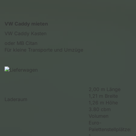
VW Caddy mieten
VW Caddy Kasten
oder MB Citan
Für kleine Transporte und Umzüge
2,00 m Länge
1,21 m Breite
Laderaum
1,26 m Höhe
3.80 cbm
Volumen
Euro-
Palettenstellplätze: