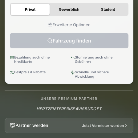
Privat
Gewerblich
Student
Erweiterte Optionen
Fahrzeug finden
Bezahlung auch ohne
Stornierung auch ohne
Kreditkarte
Gebühren
Bestpreis & Rabatte
Schnelle und sichere
Abwicklung
UNSERE PREMIUM PARTNER
HERTZ
ENTERPRISE
AVIS
BUDGET
Partner werden
Jetzt Vermieter werden