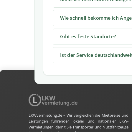
Wie schnell bekomme ich Ange
Gibt es feste Standorte?
Ist der Service deutschlandwei
LKWvermietung.de – Wir vergleichen die Mietpreise und
Leistungen führender lokaler und nationaler LKW-
Vermietungen, damit Sie Transporter und Nutzfahrzeuge