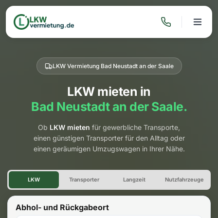
LKW Vermietung Bad Neustadt an der Saale
LKW mieten in
Bad Neustadt an der Saale.
Ob
LKW mieten
für gewerbliche Transporte,
einen günstigen Transporter für den Alltag oder
einen geräumigen Umzugswagen in Ihrer Nähe.
LKW Vermietung Bad Neustadt
LKW
Transporter
Langzeit
Nutzfahrzeuge
Abhol- und Rückgabeort