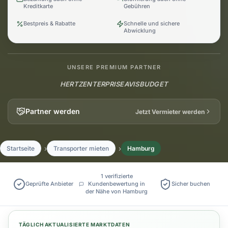
Kreditkarte
Gebühren
Bestpreis & Rabatte
Schnelle und sichere
Abwicklung
UNSERE PREMIUM PARTNER
HERTZ
ENTERPRISE
AVIS
BUDGET
Partner werden
Jetzt Vermieter werden
Startseite
Transporter mieten
Hamburg
1 verifizierte
Geprüfte Anbieter
Kundenbewertung in
Sicher buchen
der Nähe von Hamburg
TÄGLICH AKTUALISIERTE MARKTDATEN